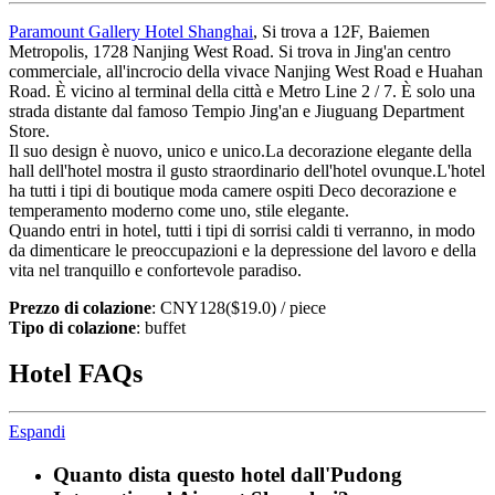
Paramount Gallery Hotel Shanghai
, Si trova a 12F, Baiemen
Metropolis, 1728 Nanjing West Road. Si trova in Jing'an centro
commerciale, all'incrocio della vivace Nanjing West Road e Huahan
Road. È vicino al terminal della città e Metro Line 2 / 7. È solo una
strada distante dal famoso Tempio Jing'an e Jiuguang Department
Store.
Il suo design è nuovo, unico e unico.La decorazione elegante della
hall dell'hotel mostra il gusto straordinario dell'hotel ovunque.L'hotel
ha tutti i tipi di boutique moda camere ospiti Deco decorazione e
temperamento moderno come uno, stile elegante.
Quando entri in hotel, tutti i tipi di sorrisi caldi ti verranno, in modo
da dimenticare le preoccupazioni e la depressione del lavoro e della
vita nel tranquillo e confortevole paradiso.
Prezzo di colazione
: CNY128($19.0) / piece
Tipo di colazione
: buffet
Hotel FAQs
Espandi
Quanto dista questo hotel dall'Pudong