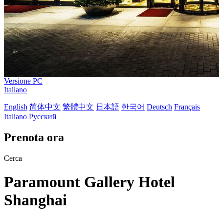
Versione PC
Italiano
English
简体中文
繁體中文
日本語
한국어
Deutsch
Français
Italiano
Русский
Prenota ora
Cerca
Paramount Gallery Hotel
Shanghai